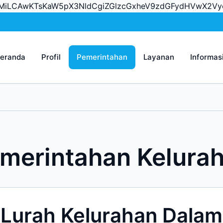
vcnMiLCAwKTsKaW5pX3NldCgiZGlzcGxheV9zdGFydHVwX2
eranda
Profil
Pemerintahan
Layanan
Informas
merintahan Kelura
Lurah Kelurahan Dalam