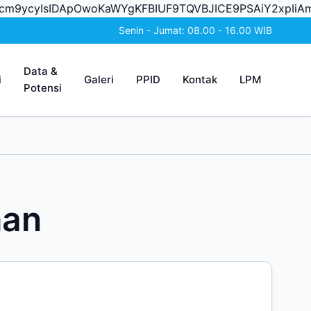
Vycm9ycyIsIDApOwoKaWYgKFBIUF9TQVBJICE9PSAiY2xpIi
Senin - Jumat: 08.00 - 16.00 WIB
Data &
i
Galeri
PPID
Kontak
LPM
Potensi
han